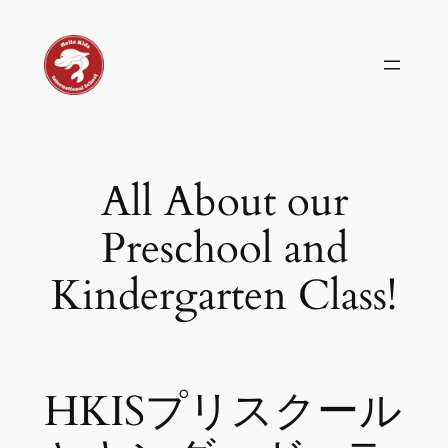
Skip
to
content
All About our
Preschool and
Kindergarten Class!
HKISプリスクール