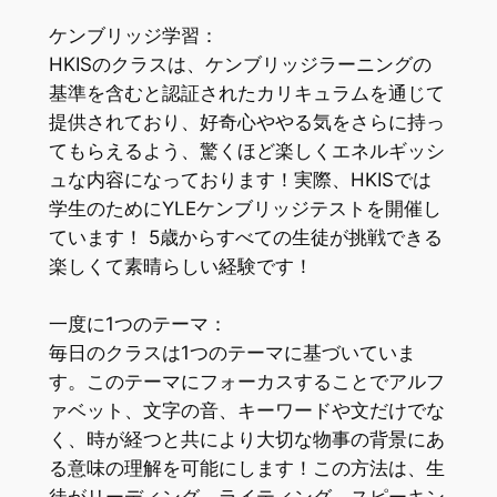
ケンブリッジ学習：
HKISのクラスは、
ケンブリッジラーニングの
基準を含むと認証されたカリキュラムを
通じて
提供されており、
好奇心ややる気をさらに持っ
てもらえるよう、
驚くほど楽しくエネルギッシ
ュな内容になっております！実際、
HKISでは
学生のためにYLEケンブリッジテストを開催し
てい
ます！ 5歳からすべての生徒が挑戦できる
楽しくて素晴らしい経験です！
一度に1つのテーマ：
毎日のクラスは1つのテーマに基づいていま
す。
このテーマにフォーカスすることでアルフ
ァベット、文字の音、
キーワードや文だけでな
く、
時が経つと共により大切な物事の背景にあ
る意味の理解を可能にし
ます！この方法は、生
徒がリーディング、ライティング、
スピーキン