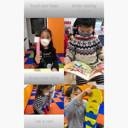
Touch and Read
Great reading
Aki!
Tamaki!
Great craft Miku!
Let`s run!