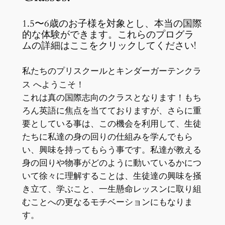
1.5〜6歳のお子様を対象とし、
本当の国際
的な体験ができます。
これらのプログラ
ムの詳細はここをクリックしてください!
私たちの
とキンダーガーテンクラ
プリスクール
ス へようこそ！
これは真の国際志向のクラスとなります！
もち
ろん英語に焦点を当てておりますが、
さらに重
要としている事は、この機会を利用して、
生徒
たちに私達の身の回りの仕組みを学んでもら
い、
興味を持ってもらう事です。
私達が教える
身の回りや物事がどのように動いているかにつ
いて徐
々に理解することは、生徒達の興味を掻
き立て、学ぶこと、
一生懸命レッスンに取り組
むことへの更なるモチベーションにもな
りま
す。